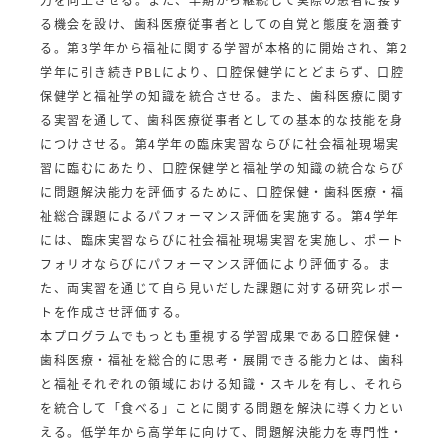
る機会を設け、歯科医療従事者としての自覚と態度を涵養す
る。第3学年から福祉に関する学習が本格的に開始され、第2
学年に引き続きPBLにより、口腔保健学にとどまらず、口腔
保健学と福祉学の知識を統合させる。また、歯科医療に関す
る実習を通して、歯科医療従事者としての基本的な技能を身
につけさせる。第4学年の臨床実習ならびに社会福祉現場実
習に臨むにあたり、口腔保健学と福祉学の知識の統合ならび
に問題解決能力を評価するために、口腔保健・歯科医療・福
祉総合課題によるパフォーマンス評価を実施する。第4学年
には、臨床実習ならびに社会福祉現場実習を実施し、ポート
フォリオならびにパフォーマンス評価により評価する。ま
た、両実習を通じて自ら見いだした課題に対する研究レポー
トを作成させ評価する。
本プログラムでもっとも重視する学習成果である口腔保健・
歯科医療・福祉を総合的に思考・展開できる能力とは、歯科
と福祉それぞれの領域における知識・スキルを有し、それら
を統合して「食べる」ことに関する問題を解決に導く力とい
える。低学年から高学年に向けて、問題解決能力を専門性・