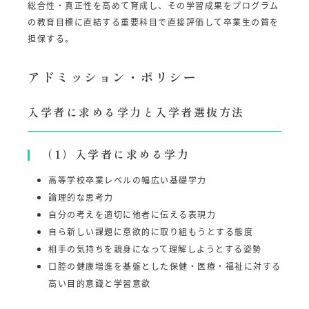
総合性・真正性を高めて育成し、その学習成果をプログラム
の教育目標に直結する重要科目で直接評価して卒業生の質を
担保する。
アドミッション・ポリシー
入学者に求める学力と入学者選抜方法
（1）入学者に求める学力
高等学校卒業レベルの幅広い基礎学力
論理的な思考力
自分の考えを適切に他者に伝える表現力
自ら新しい課題に意欲的に取り組もうとする態度
相手の気持ちを親身になって理解しようとする姿勢
口腔の健康増進を基盤とした保健・医療・福祉に対する
高い目的意識と学習意欲