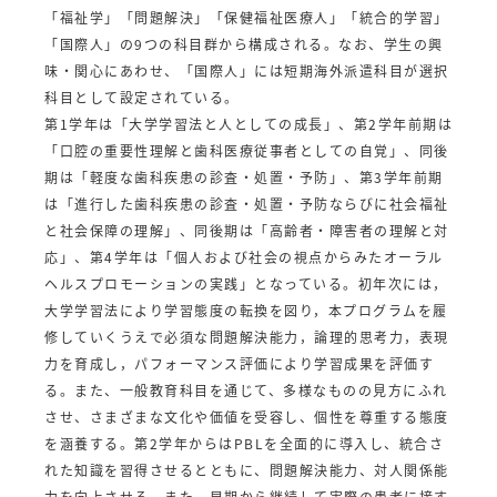
「福祉学」「問題解決」「保健福祉医療人」「統合的学習」
「国際人」の9つの科目群から構成される。なお、学生の興
味・関心にあわせ、「国際人」には短期海外派遣科目が選択
科目として設定されている。
第1学年は「大学学習法と人としての成長」、第2学年前期は
「口腔の重要性理解と歯科医療従事者としての自覚」、同後
期は「軽度な歯科疾患の診査・処置・予防」、第3学年前期
は「進行した歯科疾患の診査・処置・予防ならびに社会福祉
と社会保障の理解」、同後期は「高齢者・障害者の理解と対
応」、第4学年は「個人および社会の視点からみたオーラル
ヘルスプロモーションの実践」となっている。初年次には，
大学学習法により学習態度の転換を図り，本プログラムを履
修していくうえで必須な問題解決能力，論理的思考力，表現
力を育成し，パフォーマンス評価により学習成果を評価す
る。また、一般教育科目を通じて、多様なものの見方にふれ
させ、さまざまな文化や価値を受容し、個性を尊重する態度
を涵養する。第2学年からはPBLを全面的に導入し、統合さ
れた知識を習得させるとともに、問題解決能力、対人関係能
力を向上させる。また、早期から継続して実際の患者に接す