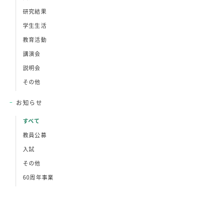
研究結果
学生生活
教育活動
講演会
説明会
その他
お知らせ
すべて
教員公募
入試
その他
60周年事業