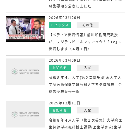
募集要項を公表しました
2026年03月26日
トピックス
その他
【メディア出演情報】前川知樹研究教授
が、フジテレビ「ホンマでっか！？TV」に
出演します（４月１日）
2026年03月09日
お知らせ
入試
令和８年４月入学(第２次募集)新潟大学大
学院医歯保健学研究科入学者選抜試験 合
格者受験番号一覧
2025年12月11日
お知らせ
入試
令和８年４月入学（第１次募集）大学院医
歯保健学研究科博士課程(医歯学専攻)歯学