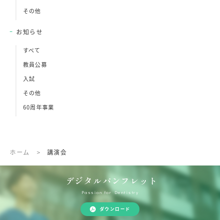
その他
お知らせ
すべて
教員公募
入試
その他
60周年事業
ホーム
>
講演会
デジタルパンフレット
Passion for Dentistry
ダウンロード