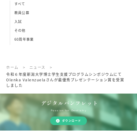
すべて
教員公募
入試
その他
60周年事業
ホーム
>
ニュース
>
令和６年度新潟大学博士学生支援プログラムシンポジウムにて
Olenka Valenzuelaさんが最優秀プレゼンテーション賞を受賞
しました
デジタルパンフレット
Passion for Dentistry
ダウンロード