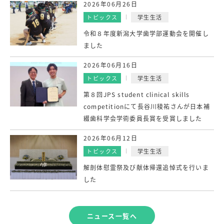
2026年06月26日
トピックス
学生生活
令和８年度新潟大学歯学部運動会を開催し
ました
2026年06月16日
トピックス
学生生活
第８回JPS student clinical skills
competitionにて長谷川稜祐さんが日本補
綴歯科学会学術委員長賞を受賞しました
2026年06月12日
トピックス
学生生活
解剖体慰霊祭及び献体帰還追悼式を行いま
した
ニュース一覧へ