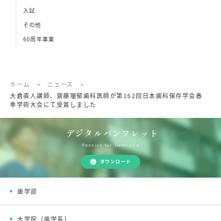
入試
その他
60周年事業
ホーム
>
ニュース
>
大倉直人講師、齋藤瑠郁歯科医師が第162回日本歯科保存学会春
季学術大会にて受賞しました
デジタルパンフレット
Passion for Dentistry
ダウンロード
歯学部
大学院（歯学系）