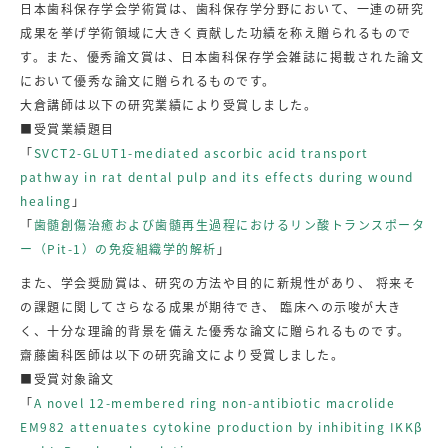
日本歯科保存学会学術賞は、歯科保存学分野において、一連の研究
成果を挙げ学術領域に大きく貢献した功績を称え贈られるもので
す。また、優秀論文賞は、日本歯科保存学会雑誌に掲載された論文
において優秀な論文に贈られるものです。
大倉講師は以下の研究業績により受賞しました。
■受賞業績題目
「
SVCT2-GLUT1-mediated ascorbic acid transport
pathway in rat dental pulp and its effects during wound
healing
」
「
歯髄創傷治癒および歯髄再生過程におけるリン酸トランスポータ
ー（Pit-1）の免疫組織学的解析
」
また、学会奨励賞は、研究の方法や目的に新規性があり、 将来そ
の課題に関してさらなる成果が期待でき、 臨床への示唆が大き
く、十分な理論的背景を備えた優秀な論文に贈られるものです。
齋藤歯科医師は以下の研究論文により受賞しました。
■受賞対象論文
「
A novel 12-membered ring non-antibiotic macrolide
EM982 attenuates cytokine production by inhibiting IKKβ