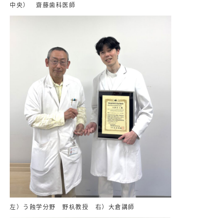
中央） 齋藤歯科医師
左）う蝕学分野 野杁教授 右）大倉講師