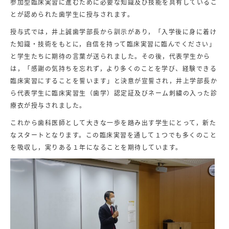
参加型臨床実習に進むために必要な知識及び技能を具有しているこ
とが認められた歯学生に授与されます。
授与式では，井上誠歯学部長から訓示があり，「入学後に身に着け
た知識・技術をもとに，自信を持って臨床実習に臨んでください」
と学生たちに期待の言葉が送られました。その後，代表学生から
は，「感謝の気持ちを忘れず，より多くのことを学び、経験できる
臨床実習にすることを誓います」と決意が宣誓され，井上学部長か
ら代表学生に臨床実習生（歯学）認定証及びネーム刺繍の入った診
療衣が授与されました。
これから歯科医師として大きな一歩を踏み出す学生にとって，新た
なスタートとなります。この臨床実習を通して１つでも多くのこと
を吸収し，実りある１年になることを期待しています。