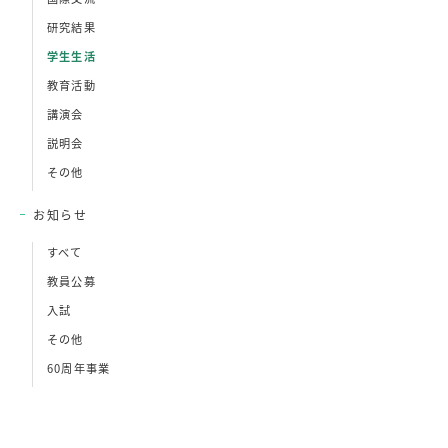
研究結果
学生生活
教育活動
講演会
説明会
その他
お知らせ
すべて
教員公募
入試
その他
60周年事業