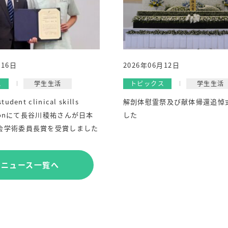
月16日
2026年06月12日
ス
学生生活
トピックス
学生生活
dent clinical skills
解剖体慰霊祭及び献体帰還追悼
itionにて長谷川稜祐さんが日本
した
会学術委員長賞を受賞しました
ニュース一覧へ