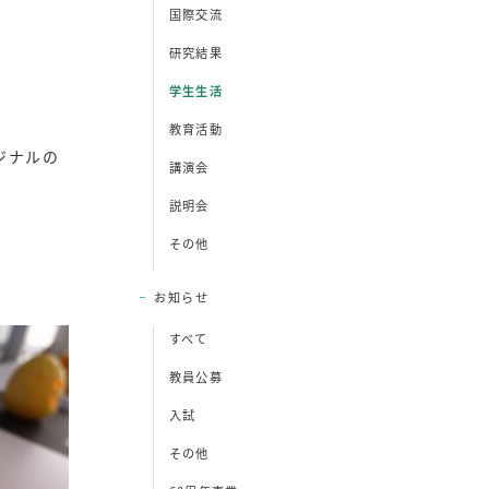
国際交流
研究結果
学生生活
教育活動
リジナルの
講演会
説明会
その他
お知らせ
すべて
教員公募
入試
その他