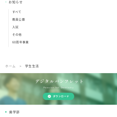
お知らせ
すべて
教員公募
入試
その他
60周年事業
ホーム
>
学生生活
デジタルパンフレット
Passion for Dentistry
ダウンロード
歯学部