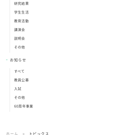
研究結果
学生生活
教育活動
講演会
説明会
その他
お知らせ
すべて
教員公募
入試
その他
60周年事業
ホーム
>
トピックス