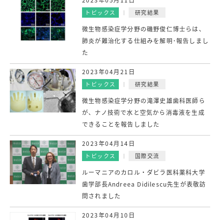
トピックス
研究結果
微生物感染症学分野の磯野俊仁博士らは、
肺炎が難治化する仕組みを解明･報告しまし
た
2023年04月21日
トピックス
研究結果
微生物感染症学分野の滝澤史雄歯科医師ら
が、ナノ技術で水と空気から消毒液を生成
できることを報告しました
2023年04月14日
トピックス
国際交流
ルーマニアのカロル・ダビラ医科薬科大学
歯学部長Andreea Didilescu先生が表敬訪
問されました
2023年04月10日