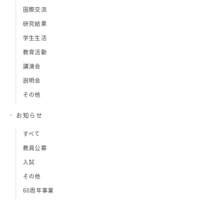
国際交流
研究結果
学生生活
教育活動
講演会
説明会
その他
お知らせ
すべて
教員公募
入試
その他
60周年事業